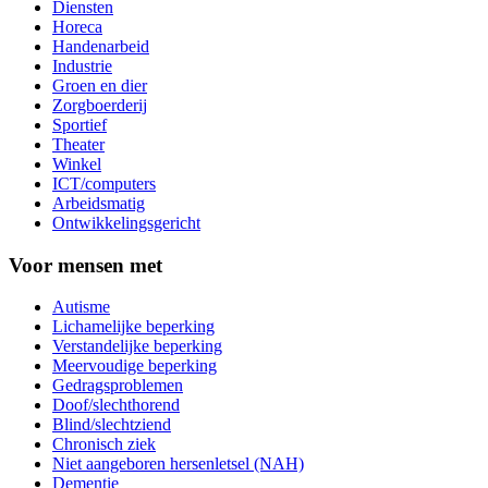
Diensten
Horeca
Handenarbeid
Industrie
Groen en dier
Zorgboerderij
Sportief
Theater
Winkel
ICT/computers
Arbeidsmatig
Ontwikkelingsgericht
Voor mensen met
Autisme
Lichamelijke beperking
Verstandelijke beperking
Meervoudige beperking
Gedragsproblemen
Doof/slechthorend
Blind/slechtziend
Chronisch ziek
Niet aangeboren hersenletsel (NAH)
Dementie