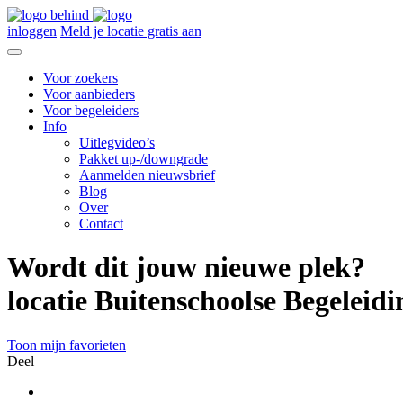
inloggen
Meld je locatie gratis aan
Voor zoekers
Voor aanbieders
Voor begeleiders
Info
Uitlegvideo’s
Pakket up-/downgrade
Aanmelden nieuwsbrief
Blog
Over
Contact
Wordt dit jouw nieuwe plek?
locatie Buitenschoolse Begeleid
Toon mijn favorieten
Deel