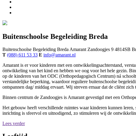
Buitenschoolse Begeleiding Breda
Buitenschoolse Begeleiding Breda
Amarant
Zandoogjes 9
4814SB
B
T
(088) 611 53 33
E
info@amarant.nl
Amarant is er voor kinderen met een ontwikkelingsachterstand, vers
ontwikkeling van het kind en hebben we oog voor het hele gezin. Bin
op de kinderen van het ODC (Orthopedagogisch Centrum) ná schooltijd
verstandelijke beperking, waardoor reguliere buitenschoolse begeleidi
ontspannen dag/ middag ervaart. Wij streven ernaar dat de cliënt zich t
Binnen centrum de Zandoogjes is Amarant gevestigd met een Orthope
Het gebouw heeft verschillende ruimtes waar kinderen kunnen leren, 
inrichting is sfeervol en uitnodigend, zo stimuleren wij de ontwikkeli
Lees verder