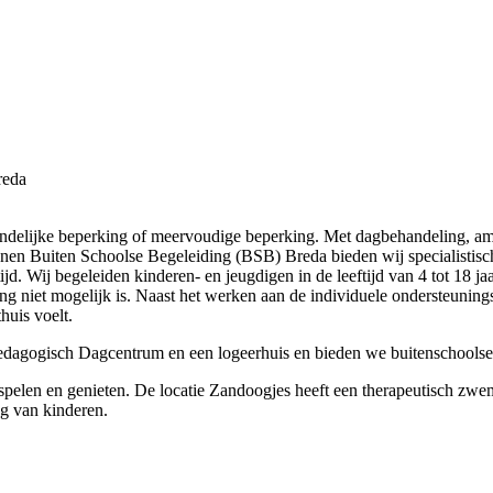
reda
tandelijke beperking of meervoudige beperking. Met dagbehandeling, am
nen Buiten Schoolse Begeleiding (BSB) Breda bieden wij specialistisch
. Wij begeleiden kinderen- en jeugdigen in de leeftijd van 4 tot 18 j
ng niet mogelijk is. Naast het werken aan de individuele ondersteunings
huis voelt.
dagogisch Dagcentrum en een logeerhuis en bieden we buitenschoolse
spelen en genieten. De locatie Zandoogjes heeft een therapeutisch zwe
ng van kinderen.