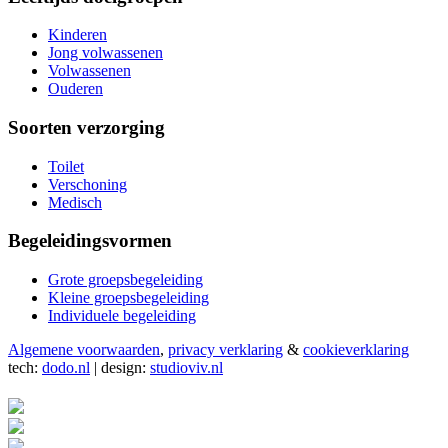
Kinderen
Jong volwassenen
Volwassenen
Ouderen
Soorten verzorging
Toilet
Verschoning
Medisch
Begeleidingsvormen
Grote groepsbegeleiding
Kleine groepsbegeleiding
Individuele begeleiding
Algemene voorwaarden
,
privacy verklaring
&
cookieverklaring
tech:
dodo.nl
|
design:
studioviv.nl