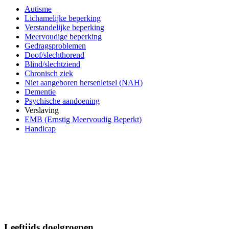
Autisme
Lichamelijke beperking
Verstandelijke beperking
Meervoudige beperking
Gedragsproblemen
Doof/slechthorend
Blind/slechtziend
Chronisch ziek
Niet aangeboren hersenletsel (NAH)
Dementie
Psychische aandoening
Verslaving
EMB (Ernstig Meervoudig Beperkt)
Handicap
Leeftijds doelgroepen