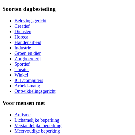
Soorten dagbesteding
Belevingsgericht
Creatief
Diensten
Horeca
Handenarbeid
Industrie
Groen en dier
Zorgboerderij
Sportief
Theater
Winkel
ICT/computers
Arbeidsmatig
Ontwikkelingsgericht
Voor mensen met
Autisme
Lichamelijke beperking
Verstandelijke beperking
Meervoudige beperking