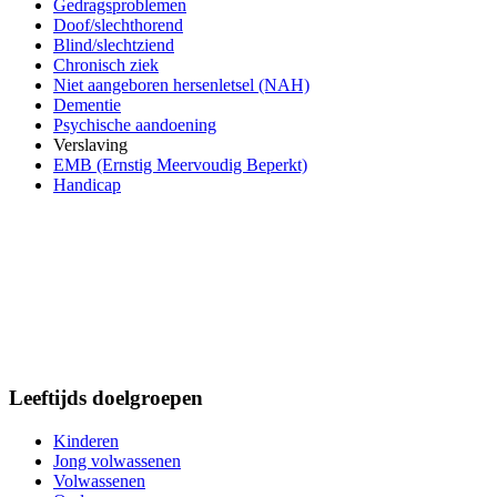
Gedragsproblemen
Doof/slechthorend
Blind/slechtziend
Chronisch ziek
Niet aangeboren hersenletsel (NAH)
Dementie
Psychische aandoening
Verslaving
EMB (Ernstig Meervoudig Beperkt)
Handicap
Leeftijds doelgroepen
Kinderen
Jong volwassenen
Volwassenen