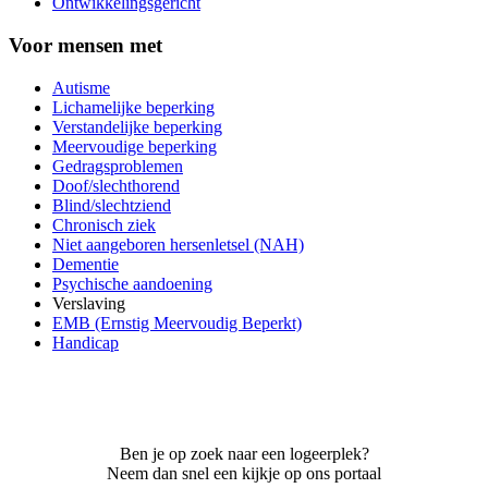
Ontwikkelingsgericht
Voor mensen met
Autisme
Lichamelijke beperking
Verstandelijke beperking
Meervoudige beperking
Gedragsproblemen
Doof/slechthorend
Blind/slechtziend
Chronisch ziek
Niet aangeboren hersenletsel (NAH)
Dementie
Psychische aandoening
Verslaving
EMB (Ernstig Meervoudig Beperkt)
Handicap
Ben je op zoek naar een logeerplek?
Neem dan snel een kijkje op ons portaal