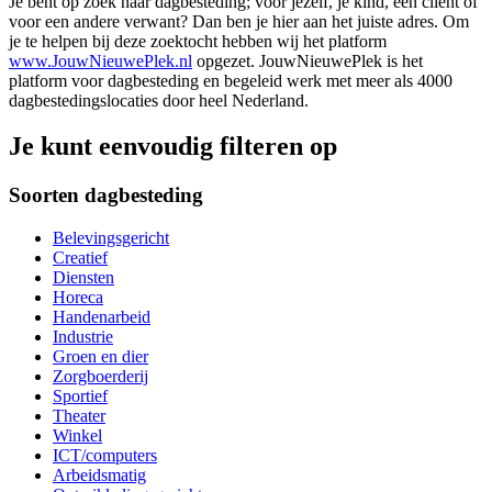
Je bent op zoek naar dagbesteding; voor jezelf, je kind, een cliënt of
voor een andere verwant? Dan ben je hier aan het juiste adres. Om
je te helpen bij deze zoektocht hebben wij het platform
www.JouwNieuwePlek.nl
opgezet. JouwNieuwePlek is het
platform voor dagbesteding en begeleid werk met meer als 4000
dagbestedingslocaties door heel Nederland.
Je kunt eenvoudig filteren op
Soorten dagbesteding
Belevingsgericht
Creatief
Diensten
Horeca
Handenarbeid
Industrie
Groen en dier
Zorgboerderij
Sportief
Theater
Winkel
ICT/computers
Arbeidsmatig