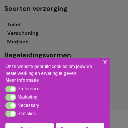
Soorten verzorging
Toilet
Verschoning
Medisch
Begeleidingsvormen
x
Onze website gebruikt cookies om jouw de
Grote groepsbegeleiding
beste werking en ervaring te geven.
Kleine groepsbegeleiding
Meer informatie
Individuele begeleiding
Preference
Preference
Marketing
Marketing
Necessary
Necessary
Statistics
Statistics
Algemene voorwaarden
,
privacy verklaring
&
cookieverklaring