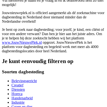
Vul hierboven je naam en je vraag in en ik beantwoord hem zo snel
mogelijk!
Jouwnieuweplek.nl is officieel aangemerkt als dé zoekmachine voor
dagbesteding in Nederland door niemand minder dan de
Nederlandse overheid!
Je bent op zoek naar dagbesteding; voor jezelf, je kind, een cliënt of
voor een andere verwant? Dan ben je hier aan het juiste adres. Om
je te helpen bij deze zoektocht hebben wij het platform
www.JouwNieuwePlek.nl
opgezet. JouwNieuwePlek is het
platform voor dagbesteding en begeleid werk met meer als 4000
dagbestedingslocaties door heel Nederland.
Je kunt eenvoudig filteren op
Soorten dagbesteding
Belevingsgericht
Creatief
Diensten
Horeca
Handenarbeid
Industrie
Groen en dier