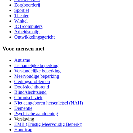
Zorgboerderij
Sportief
Theater
Winkel
ICT/computers
Arbeidsmatig
Ontwikkelingsgericht
Voor mensen met
Autisme
Lichamelijke beperking
Verstandelijke beperking
Meervoudige beperking
Gedragsproblemen
Doof/slechthorend
Blind/slechtziend
Chronisch ziek
Niet aangeboren hersenletsel (NAH)
Dementie
Psychische aandoening
Verslaving
EMB (Ernstig Meervoudig Beperkt)
Handicap