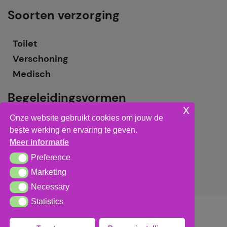
Soorten verzorging
Toilet
Verschoning
Medisch
Begeleidingsvormen
x
Onze website gebruikt cookies om jouw de
Grote groepsbegeleiding
beste werking en ervaring te geven.
Kleine groepsbegeleiding
Meer informatie
Individuele begeleiding
Preference
Preference
Marketing
Marketing
Necessary
Necessary
Statistics
Statistics
Algemene voorwaarden
,
privacy verklaring
&
cookieverklaring