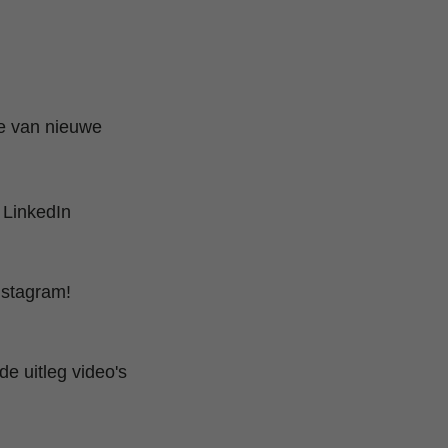
te van nieuwe
 LinkedIn
nstagram!
e uitleg video's