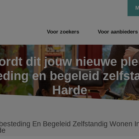
M
Voor zoekers
Voor aanbieders
rdt dit jouw nieuwe pl
ding en begeleid zelfst
Harde
esteding En Begeleid Zelfstandig Wonen In 
de