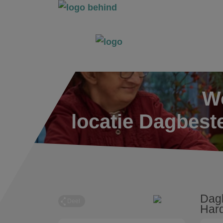
Wo
locatie Dagbeste
Dagb
Deel
Har