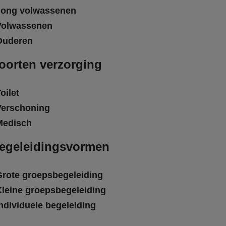
Jong volwassenen
Volwassenen
Ouderen
oorten verzorging
oilet
Verschoning
Medisch
egeleidingsvormen
Grote groepsbegeleiding
Kleine groepsbegeleiding
ndividuele begeleiding