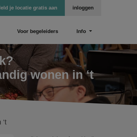
eld je locatie gratis aan
inloggen
Voor begeleiders
Info
ek?
andig wonen in ‘t
‘t