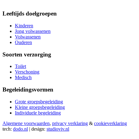
Leeftijds doelgroepen
Kinderen
Jong volwassenen
Volwassenen
Ouderen
Soorten verzorging
Toilet
Verschoning
Medisch
Begeleidingsvormen
Grote groepsbegeleiding
Kleine groepsbegeleiding
Individuele begeleiding
Algemene voorwaarden
,
privacy verklaring
&
cookieverklaring
tech:
dodo.nl
|
design:
studioviv.nl