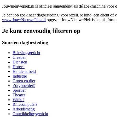
Jouwnieuweplek.nl is officieel aangemerkt als dé zoekmachine voor
Je bent op zoek naar dagbesteding; voor jezelf, je kind, een cliënt of
www.JouwNieuwePlek.nl
opgezet. JouwNieuwePlek is het platform v
Je kunt eenvoudig filteren op
Soorten dagbesteding
Belevingsgericht
Creatief
Diensten
Horeca
Handenarbeid
Industrie
Groen en dier
Zorgboerderij
Sportief
Theater
Winkel
ICT/computers
Arbeidsmatig
Ontwikkelingsgericht