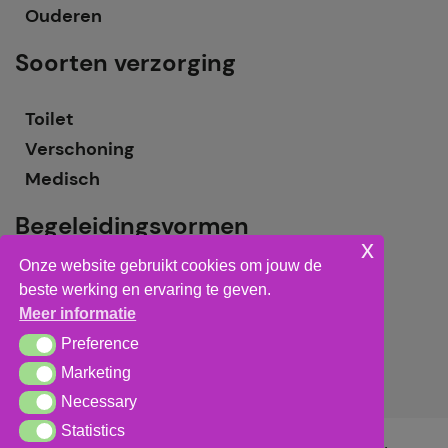
Ouderen
Soorten verzorging
Toilet
Verschoning
Medisch
Begeleidingsvormen
x
Onze website gebruikt cookies om jouw de
Grote groepsbegeleiding
beste werking en ervaring te geven.
Kleine groepsbegeleiding
Meer informatie
Individuele begeleiding
Preference
Preference
Marketing
Marketing
Necessary
Necessary
Statistics
Statistics
Algemene voorwaarden
,
privacy verklaring
&