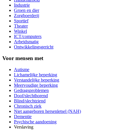
Industrie
Groen en dier
Zorgboerderij
Sportief
Theater
Winkel
ICT/computers
Arbeidsmatig
Ontwikkelingsgericht
Voor mensen met
Autisme
Lichamelijke beperking
Verstandelijke beperking
Meervoudige beperking
Gedragsproblemen
Doof/slechthorend
Blind/slechtziend
Chronisch ziek
Niet aangeboren hersenletsel (NAH)
Dementie
Psychische aandoening
Verslaving