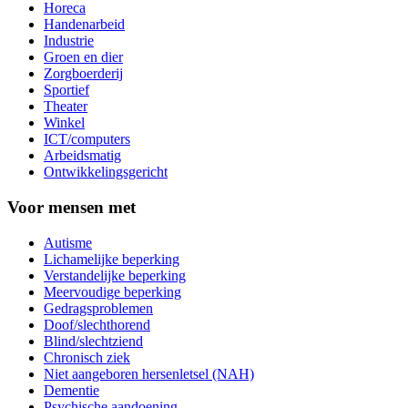
Horeca
Handenarbeid
Industrie
Groen en dier
Zorgboerderij
Sportief
Theater
Winkel
ICT/computers
Arbeidsmatig
Ontwikkelingsgericht
Voor mensen met
Autisme
Lichamelijke beperking
Verstandelijke beperking
Meervoudige beperking
Gedragsproblemen
Doof/slechthorend
Blind/slechtziend
Chronisch ziek
Niet aangeboren hersenletsel (NAH)
Dementie
Psychische aandoening