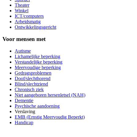
Theater
Winkel
ICT/computers
Arbeidsmatig
Ontwikkelingsgericht
Voor mensen met
Autisme
Lichamelijke beperking
Verstandelijke beperking
Meervoudige beperking
Gedragsproblemen
Doof/slechthorend
Blind/slechtziend
Chronisch ziek
Niet aangeboren hersenletsel (NAH)
Dementie
Psychische aandoening
Verslaving
EMB (Ernstig Meervoudig Beperkt)
Handicap