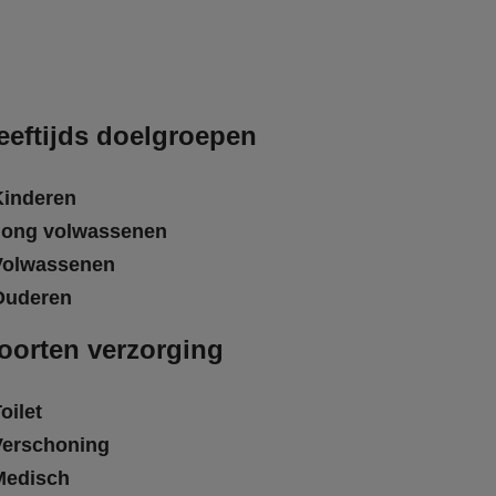
eeftijds doelgroepen
Kinderen
Jong volwassenen
Volwassenen
Ouderen
oorten verzorging
oilet
Verschoning
Medisch