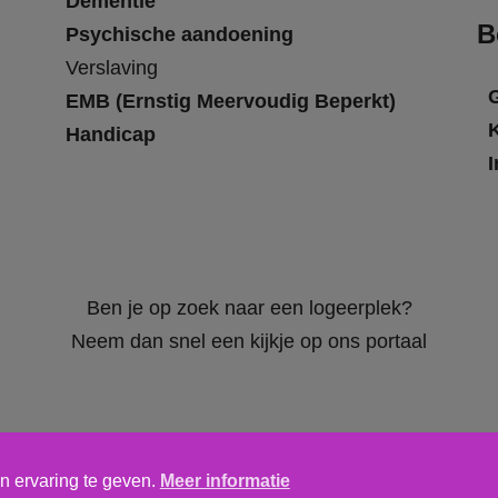
Dementie
B
Psychische aandoening
Verslaving
EMB (Ernstig Meervoudig Beperkt)
Handicap
I
Ben je op zoek naar een logeerplek?
Neem dan snel een kijkje op ons portaal
n ervaring te geven.
Meer informatie
Algemene voorwaarden
,
privacy verklaring
&
cookieverklaring