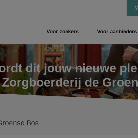
M
Voor zoekers
Voor aanbieders
rdt dit jouw nieuwe pl
e Zorgboerderij de Groe
Groense Bos