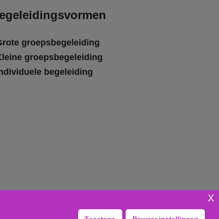
egeleidingsvormen
Grote groepsbegeleiding
Kleine groepsbegeleiding
ndividuele begeleiding
x
Toestaan
Bewaar instellingen