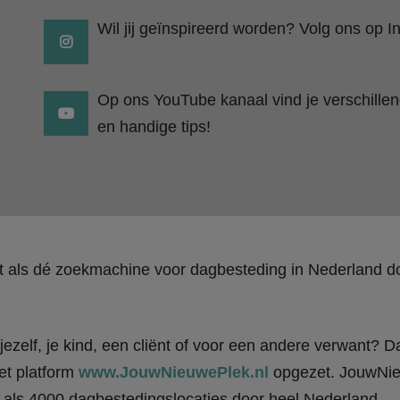
Wil jij geïnspireerd worden? Volg ons op I
Op ons YouTube kanaal vind je verschillend
en handige tips!
kt als dé zoekmachine voor dagbesteding in Nederland
ezelf, je kind, een cliënt of voor een andere verwant? Da
et platform
www.JouwNieuwePlek.nl
opgezet. JouwNieu
als 4000 dagbestedingslocaties door heel Nederland.