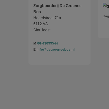
Zorgboerderij De Groense
Bos
Dagb
Heerdstraat 71a
6112 AA
Sint Joost
M
06-43099544
E
info@degroensebos.nl