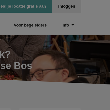
eld je locatie gratis aan
inloggen
Voor begeleiders
Info
ek?
nse Bos