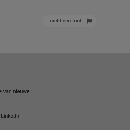
meld een fout
te van nieuwe
 LinkedIn