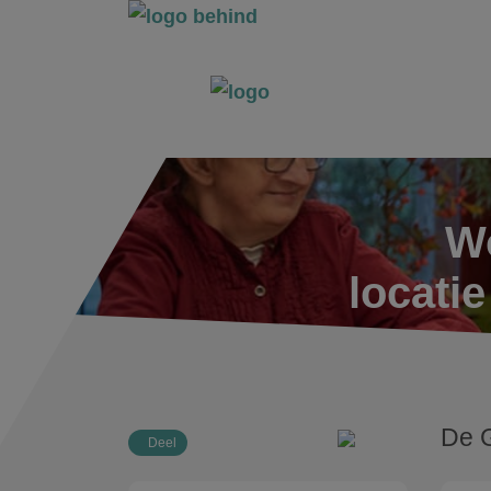
Wo
locati
De 
Deel