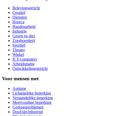
Belevingsgericht
Creatief
Diensten
Horeca
Handenarbeid
Industrie
Groen en dier
Zorgboerderij
Sportief
Theater
Winkel
ICT/computers
Arbeidsmatig
Ontwikkelingsgericht
Voor mensen met
Autisme
Lichamelijke beperking
Verstandelijke beperking
Meervoudige beperking
Gedragsproblemen
Doof/slechthorend