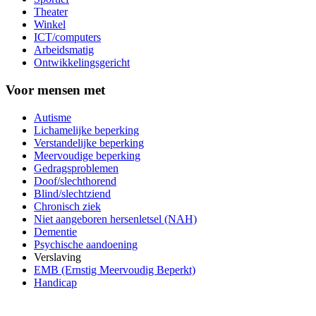
Theater
Winkel
ICT/computers
Arbeidsmatig
Ontwikkelingsgericht
Voor mensen met
Autisme
Lichamelijke beperking
Verstandelijke beperking
Meervoudige beperking
Gedragsproblemen
Doof/slechthorend
Blind/slechtziend
Chronisch ziek
Niet aangeboren hersenletsel (NAH)
Dementie
Psychische aandoening
Verslaving
EMB (Ernstig Meervoudig Beperkt)
Handicap