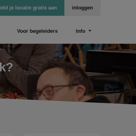
eld je locatie gratis aan
inloggen
Voor begeleiders
Info
ek?