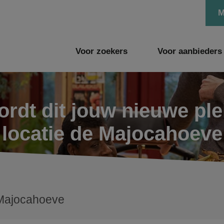
M
Voor zoekers
Voor aanbieders
rdt dit jouw nieuwe pl
locatie de Majocahoeve
Majocahoeve