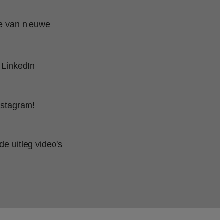
te van nieuwe
 LinkedIn
nstagram!
e uitleg video's