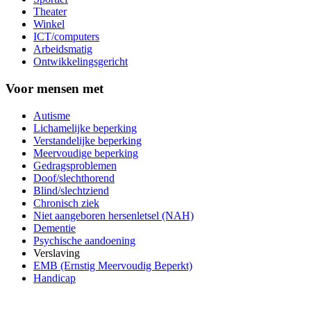
Theater
Winkel
ICT/computers
Arbeidsmatig
Ontwikkelingsgericht
Voor mensen met
Autisme
Lichamelijke beperking
Verstandelijke beperking
Meervoudige beperking
Gedragsproblemen
Doof/slechthorend
Blind/slechtziend
Chronisch ziek
Niet aangeboren hersenletsel (NAH)
Dementie
Psychische aandoening
Verslaving
EMB (Ernstig Meervoudig Beperkt)
Handicap