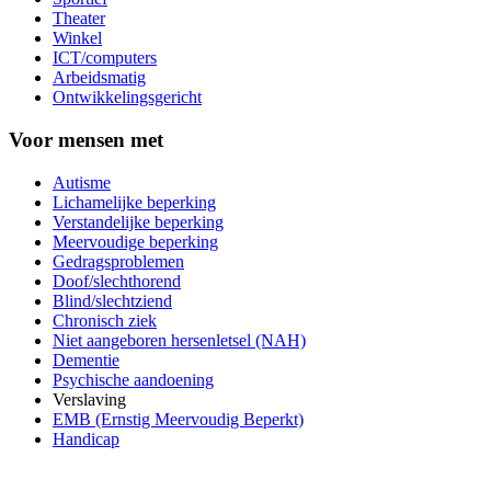
Theater
Winkel
ICT/computers
Arbeidsmatig
Ontwikkelingsgericht
Voor mensen met
Autisme
Lichamelijke beperking
Verstandelijke beperking
Meervoudige beperking
Gedragsproblemen
Doof/slechthorend
Blind/slechtziend
Chronisch ziek
Niet aangeboren hersenletsel (NAH)
Dementie
Psychische aandoening
Verslaving
EMB (Ernstig Meervoudig Beperkt)
Handicap