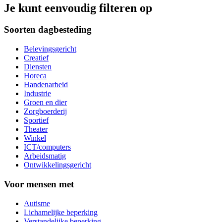
Je kunt eenvoudig filteren op
Soorten dagbesteding
Belevingsgericht
Creatief
Diensten
Horeca
Handenarbeid
Industrie
Groen en dier
Zorgboerderij
Sportief
Theater
Winkel
ICT/computers
Arbeidsmatig
Ontwikkelingsgericht
Voor mensen met
Autisme
Lichamelijke beperking
Verstandelijke beperking