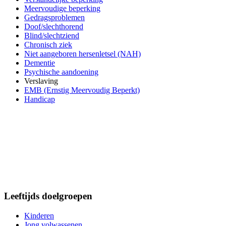
Meervoudige beperking
Gedragsproblemen
Doof/slechthorend
Blind/slechtziend
Chronisch ziek
Niet aangeboren hersenletsel (NAH)
Dementie
Psychische aandoening
Verslaving
EMB (Ernstig Meervoudig Beperkt)
Handicap
Leeftijds doelgroepen
Kinderen
Jong volwassenen