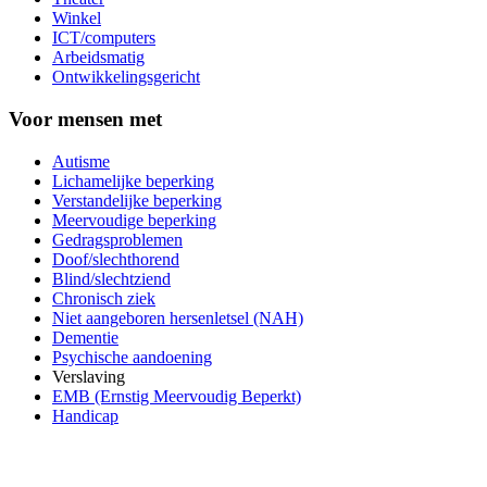
Winkel
ICT/computers
Arbeidsmatig
Ontwikkelingsgericht
Voor mensen met
Autisme
Lichamelijke beperking
Verstandelijke beperking
Meervoudige beperking
Gedragsproblemen
Doof/slechthorend
Blind/slechtziend
Chronisch ziek
Niet aangeboren hersenletsel (NAH)
Dementie
Psychische aandoening
Verslaving
EMB (Ernstig Meervoudig Beperkt)
Handicap