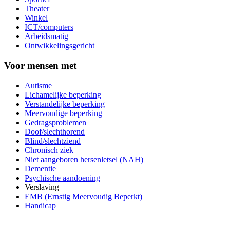
Theater
Winkel
ICT/computers
Arbeidsmatig
Ontwikkelingsgericht
Voor mensen met
Autisme
Lichamelijke beperking
Verstandelijke beperking
Meervoudige beperking
Gedragsproblemen
Doof/slechthorend
Blind/slechtziend
Chronisch ziek
Niet aangeboren hersenletsel (NAH)
Dementie
Psychische aandoening
Verslaving
EMB (Ernstig Meervoudig Beperkt)
Handicap