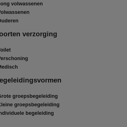
Jong volwassenen
Volwassenen
Ouderen
oorten verzorging
oilet
Verschoning
Medisch
egeleidingsvormen
Grote groepsbegeleiding
Kleine groepsbegeleiding
ndividuele begeleiding