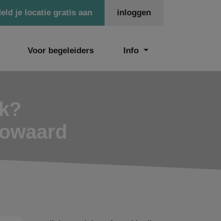
eld je locatie gratis aan
inloggen
Voor begeleiders
Info
ek?
gowaard