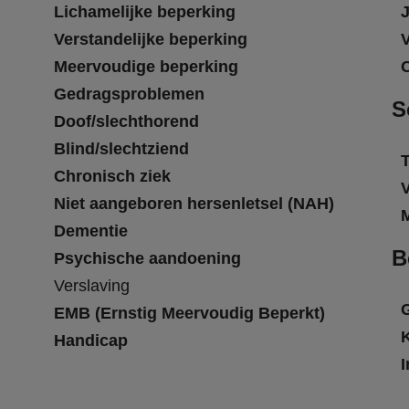
Lichamelijke beperking
Verstandelijke beperking
Meervoudige beperking
Gedragsproblemen
S
Doof/slechthorend
Blind/slechtziend
T
Chronisch ziek
Niet aangeboren hersenletsel (NAH)
Dementie
B
Psychische aandoening
Verslaving
EMB (Ernstig Meervoudig Beperkt)
Handicap
I