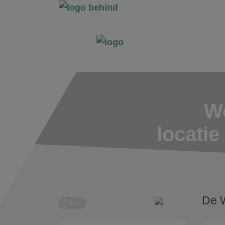
Wo
locati
De 
Deel