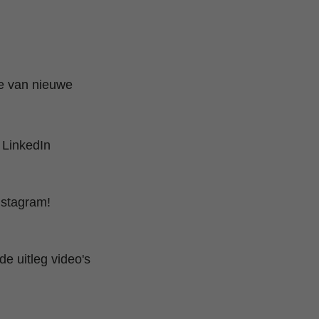
te van nieuwe
 LinkedIn
nstagram!
e uitleg video's