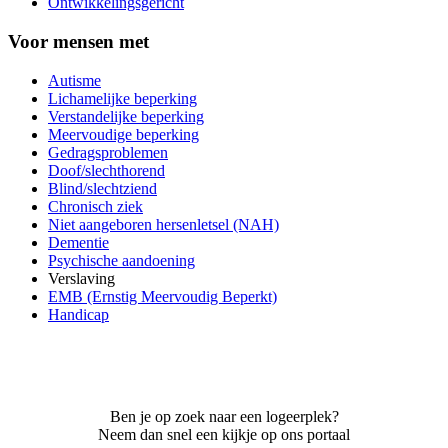
Ontwikkelingsgericht
Voor mensen met
Autisme
Lichamelijke beperking
Verstandelijke beperking
Meervoudige beperking
Gedragsproblemen
Doof/slechthorend
Blind/slechtziend
Chronisch ziek
Niet aangeboren hersenletsel (NAH)
Dementie
Psychische aandoening
Verslaving
EMB (Ernstig Meervoudig Beperkt)
Handicap
Ben je op zoek naar een logeerplek?
Neem dan snel een kijkje op ons portaal