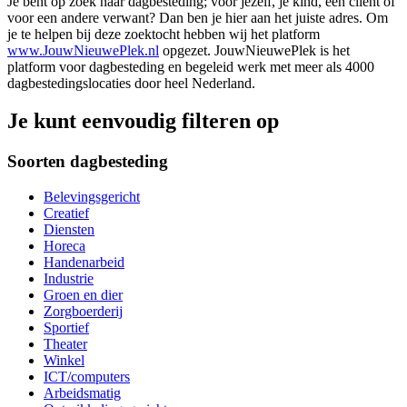
Je bent op zoek naar dagbesteding; voor jezelf, je kind, een cliënt of
voor een andere verwant? Dan ben je hier aan het juiste adres. Om
je te helpen bij deze zoektocht hebben wij het platform
www.JouwNieuwePlek.nl
opgezet. JouwNieuwePlek is het
platform voor dagbesteding en begeleid werk met meer als 4000
dagbestedingslocaties door heel Nederland.
Je kunt eenvoudig filteren op
Soorten dagbesteding
Belevingsgericht
Creatief
Diensten
Horeca
Handenarbeid
Industrie
Groen en dier
Zorgboerderij
Sportief
Theater
Winkel
ICT/computers
Arbeidsmatig