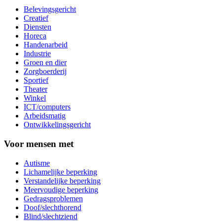
Belevingsgericht
Creatief
Diensten
Horeca
Handenarbeid
Industrie
Groen en dier
Zorgboerderij
Sportief
Theater
Winkel
ICT/computers
Arbeidsmatig
Ontwikkelingsgericht
Voor mensen met
Autisme
Lichamelijke beperking
Verstandelijke beperking
Meervoudige beperking
Gedragsproblemen
Doof/slechthorend
Blind/slechtziend