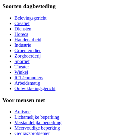
Soorten dagbesteding
Belevingsgericht
Creatief
Diensten
Horeca
Handenarbeid
Industrie
Groen en dier
Zorgboerderij
Sportief
Theater
Winkel
ICT/computers
Arbeidsmatig
Ontwikkelingsgericht
Voor mensen met
Autisme
Lichamelijke beperking
Verstandelijke beperking
Meervoudige beperking
Gedragsproblemen