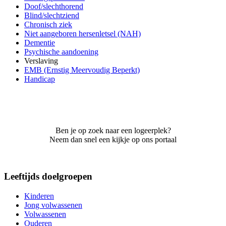
Doof/slechthorend
Blind/slechtziend
Chronisch ziek
Niet aangeboren hersenletsel (NAH)
Dementie
Psychische aandoening
Verslaving
EMB (Ernstig Meervoudig Beperkt)
Handicap
Ben je op zoek naar een logeerplek?
Neem dan snel een kijkje op ons portaal
Leeftijds doelgroepen
Kinderen
Jong volwassenen
Volwassenen
Ouderen