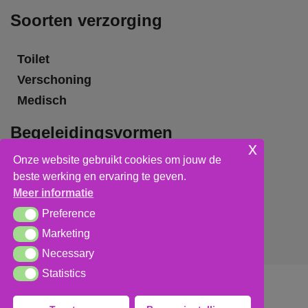
Soorten verzorging
Toilet
Verschoning
Medisch
Begeleidingsvormen
x
Onze website gebruikt cookies om jouw de
Grote groepsbegeleiding
beste werking en ervaring te geven.
Kleine groepsbegeleiding
Meer informatie
Individuele begeleiding
Preference
Preference
Marketing
Marketing
Necessary
Necessary
Statistics
Statistics
Algemene voorwaarden
,
privacy verklaring
&
cookieverklaring