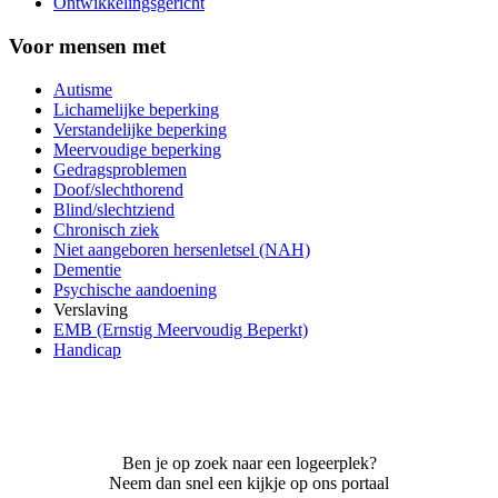
Ontwikkelingsgericht
Voor mensen met
Autisme
Lichamelijke beperking
Verstandelijke beperking
Meervoudige beperking
Gedragsproblemen
Doof/slechthorend
Blind/slechtziend
Chronisch ziek
Niet aangeboren hersenletsel (NAH)
Dementie
Psychische aandoening
Verslaving
EMB (Ernstig Meervoudig Beperkt)
Handicap
Ben je op zoek naar een logeerplek?
Neem dan snel een kijkje op ons portaal