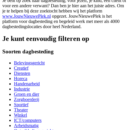
Je bent op zoek naar dagbesteding; voor jezelf, je kind, een cliënt of
voor een andere verwant? Dan ben je hier aan het juiste adres. Om
je te helpen bij deze zoektocht hebben wij het platform
www.JouwNieuwePlek.nl
opgezet. JouwNieuwePlek is het
platform voor dagbesteding en begeleid werk met meer als 4000
dagbestedingslocaties door heel Nederland.
Je kunt eenvoudig filteren op
Soorten dagbesteding
Belevingsgericht
Creatief
Diensten
Horeca
Handenarbeid
Industrie
Groen en dier
Zorgboerderij
Sportief
Theater
Winkel
ICT/computers
Arbeidsmatig