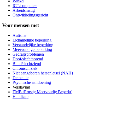
Winkel
ICT/computers
Arbeidsmatig
Ontwikkelingsgericht
Voor mensen met
Autisme
Lichamelijke beperking
Verstandelijke beperking
Meervoudige beperking
Gedragsproblemen
Doof/slechthorend
Blind/slechtziend
Chronisch ziek
Niet aangeboren hersenletsel (NAH)
Dementie
Psychische aandoening
Verslaving
EMB (Ernstig Meervoudig Beperkt)
Handicap