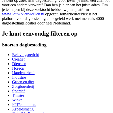
Je bent op zoek naar dagbesteding; voor jezelf, je kind, een cliënt of
voor een andere verwant? Dan ben je hier aan het juiste adres. Om
je te helpen bij deze zoektocht hebben wij het platform
www.JouwNieuwePlek.nl
opgezet. JouwNieuwePlek is het
platform voor dagbesteding en begeleid werk met meer als 4000
dagbestedingslocaties door heel Nederland.
Je kunt eenvoudig filteren op
Soorten dagbesteding
Belevingsgericht
Creatief
Diensten
Horeca
Handenarbeid
Industrie
Groen en dier
Zorgboerderij
Sportief
Theater
Winkel
ICT/computers
Arbeidsmatig