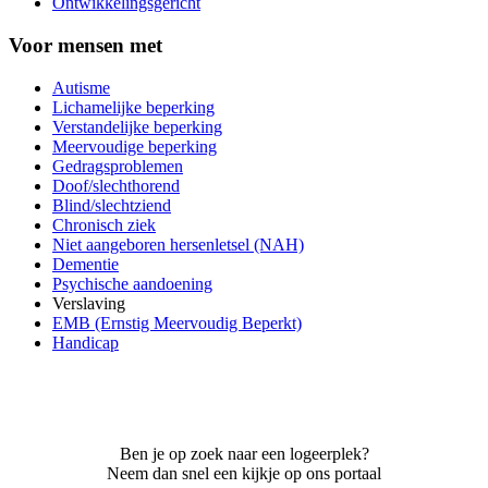
Ontwikkelingsgericht
Voor mensen met
Autisme
Lichamelijke beperking
Verstandelijke beperking
Meervoudige beperking
Gedragsproblemen
Doof/slechthorend
Blind/slechtziend
Chronisch ziek
Niet aangeboren hersenletsel (NAH)
Dementie
Psychische aandoening
Verslaving
EMB (Ernstig Meervoudig Beperkt)
Handicap
Ben je op zoek naar een logeerplek?
Neem dan snel een kijkje op ons portaal