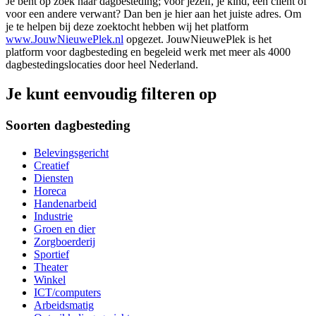
Je bent op zoek naar dagbesteding; voor jezelf, je kind, een cliënt of
voor een andere verwant? Dan ben je hier aan het juiste adres. Om
je te helpen bij deze zoektocht hebben wij het platform
www.JouwNieuwePlek.nl
opgezet. JouwNieuwePlek is het
platform voor dagbesteding en begeleid werk met meer als 4000
dagbestedingslocaties door heel Nederland.
Je kunt eenvoudig filteren op
Soorten dagbesteding
Belevingsgericht
Creatief
Diensten
Horeca
Handenarbeid
Industrie
Groen en dier
Zorgboerderij
Sportief
Theater
Winkel
ICT/computers
Arbeidsmatig