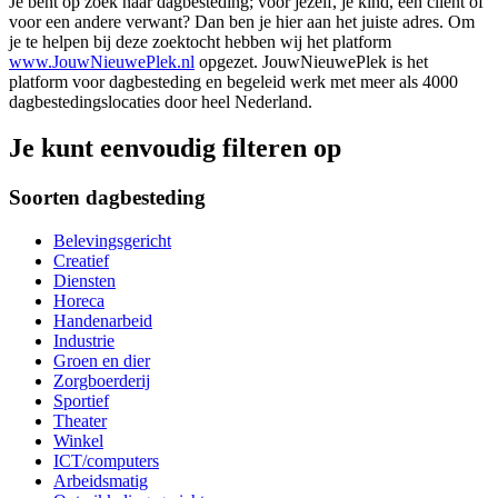
Je bent op zoek naar dagbesteding; voor jezelf, je kind, een cliënt of
voor een andere verwant? Dan ben je hier aan het juiste adres. Om
je te helpen bij deze zoektocht hebben wij het platform
www.JouwNieuwePlek.nl
opgezet. JouwNieuwePlek is het
platform voor dagbesteding en begeleid werk met meer als 4000
dagbestedingslocaties door heel Nederland.
Je kunt eenvoudig filteren op
Soorten dagbesteding
Belevingsgericht
Creatief
Diensten
Horeca
Handenarbeid
Industrie
Groen en dier
Zorgboerderij
Sportief
Theater
Winkel
ICT/computers
Arbeidsmatig