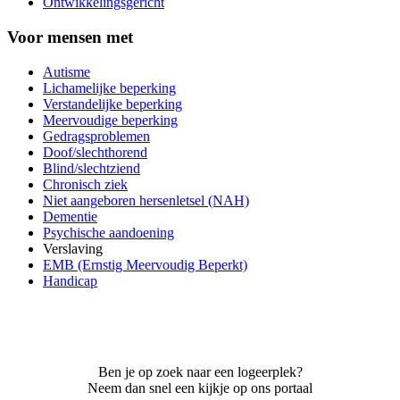
Ontwikkelingsgericht
Voor mensen met
Autisme
Lichamelijke beperking
Verstandelijke beperking
Meervoudige beperking
Gedragsproblemen
Doof/slechthorend
Blind/slechtziend
Chronisch ziek
Niet aangeboren hersenletsel (NAH)
Dementie
Psychische aandoening
Verslaving
EMB (Ernstig Meervoudig Beperkt)
Handicap
Ben je op zoek naar een logeerplek?
Neem dan snel een kijkje op ons portaal