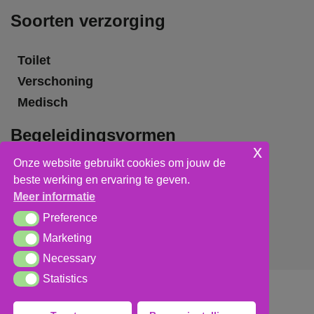
Soorten verzorging
Toilet
Verschoning
Medisch
Begeleidingsvormen
x
Onze website gebruikt cookies om jouw de
Grote groepsbegeleiding
beste werking en ervaring te geven.
Kleine groepsbegeleiding
Meer informatie
Individuele begeleiding
Preference
Preference
Marketing
Marketing
Necessary
Necessary
Statistics
Statistics
Algemene voorwaarden
,
privacy verklaring
&
cookieverklaring