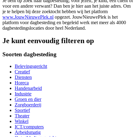
Je bent op zoek naar dagbesteding; voor jezelf, je kind, een cliënt of
voor een andere verwant? Dan ben je hier aan het juiste adres. Om
je te helpen bij deze zoektocht hebben wij het platform
www.JouwNieuwePlek.nl
opgezet. JouwNieuwePlek is het
platform voor dagbesteding en begeleid werk met meer als 4000
dagbestedingslocaties door heel Nederland.
Je kunt eenvoudig filteren op
Soorten dagbesteding
Belevingsgericht
Creatief
Diensten
Horeca
Handenarbeid
Industrie
Groen en dier
Zorgboerderij
Sportief
Theater
Winkel
ICT/computers
Arbeidsmatig