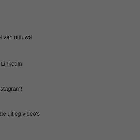
te van nieuwe
 LinkedIn
nstagram!
e uitleg video's