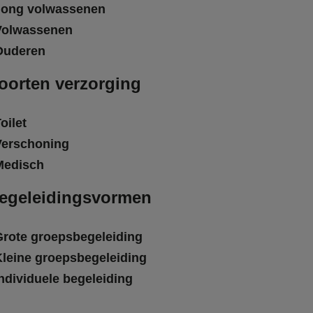
Jong volwassenen
Volwassenen
Ouderen
oorten verzorging
oilet
Verschoning
Medisch
egeleidingsvormen
Grote groepsbegeleiding
Kleine groepsbegeleiding
ndividuele begeleiding