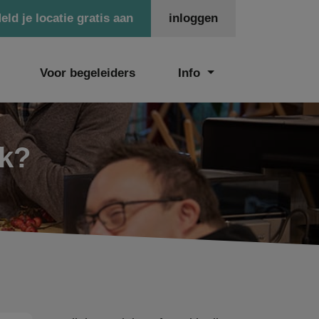
eld je locatie gratis aan
inloggen
Voor begeleiders
Info
ek?