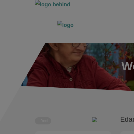
Wo
Eda
Deel