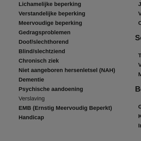
Lichamelijke beperking
Verstandelijke beperking
Meervoudige beperking
Gedragsproblemen
S
Doof/slechthorend
Blind/slechtziend
T
Chronisch ziek
Niet aangeboren hersenletsel (NAH)
Dementie
B
Psychische aandoening
Verslaving
EMB (Ernstig Meervoudig Beperkt)
Handicap
I