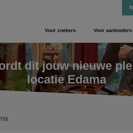
M
Voor zoekers
Voor aanbieders
rdt dit jouw nieuwe pl
locatie Edama
ma