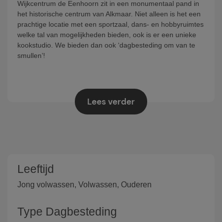
Wijkcentrum de Eenhoorn zit in een monumentaal pand in
het historische centrum van Alkmaar. Niet alleen is het een
prachtige locatie met een sportzaal, dans- en hobbyruimtes
welke tal van mogelijkheden bieden, ook is er een unieke
kookstudio. We bieden dan ook ‘dagbesteding om van te
smullen’!
Wat is er te doen?
Op deze gezellige locatie (waarvan alle
etages ook met een lift bereikbaar zijn!) zijn diverse leuke
activiteiten. Er is aandacht voor jou, je talenten én je
Lees verder
ontwikkeling. Wij ondersteunen je met de werkzaamheden
en met de begeleider formuleer je haalbare doelen.
We vragen jou waar je blij van wordt en samen met jou
kijken wij naar je wensen en behoeften, voor een naadloze
aansluiting bij een mooie dagbesteding. Want: “Ieder z’n
Bekijk hier de flyer
werk”.
.
Leeftijd
Aanmelden of meer informatie?
Jong volwassen, Volwassen, Ouderen
Heb je interesse, wil je je
aanmelden en/of wil je graag meer informatie over de
mogelijkheden? Neem dan contact op met IederZijnWerk,
Type Dagbesteding
telefonisch via 0515 – 543 623 of per e-mail