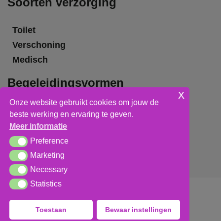
Soorten verzorging
Toilet
Verschoning
Medisch
Begeleidingsvormen
x
Onze website gebruikt cookies om jouw de
Grote groepsbegeleiding
beste werking en ervaring te geven.
Kleine groepsbegeleiding
Meer informatie
Individuele begeleiding
Preference
Preference
Marketing
Marketing
Necessary
Necessary
Statistics
Statistics
Algemene voorwaarden
,
privacy verklaring
&
cookieverklaring
Toestaan
Bewaar instellingen