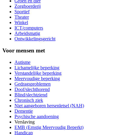
Groen en dier
Zorgboerderij
Sportief
Theater
Winkel
ICT/computers
Arbeidsmatig
Ontwikkelingsgericht
Voor mensen met
Autisme
Lichamelijke beperking
Verstandelijke beperking
Meervoudige beperking
Gedragsproblemen
Doof/slechthorend
Blind/slechtziend
Chronisch ziek
Niet aangeboren hersenletsel (NAH)
Dementie
Psychische aandoening
Verslaving
EMB (Ernstig Meervoudig Beperkt)
Handicap