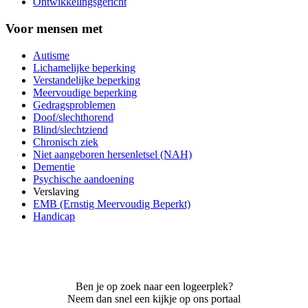
Ontwikkelingsgericht
Voor mensen met
Autisme
Lichamelijke beperking
Verstandelijke beperking
Meervoudige beperking
Gedragsproblemen
Doof/slechthorend
Blind/slechtziend
Chronisch ziek
Niet aangeboren hersenletsel (NAH)
Dementie
Psychische aandoening
Verslaving
EMB (Ernstig Meervoudig Beperkt)
Handicap
Ben je op zoek naar een logeerplek?
Neem dan snel een kijkje op ons portaal