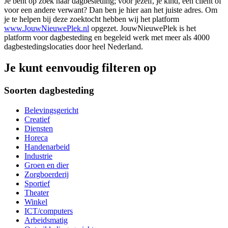
Je bent op zoek naar dagbesteding; voor jezelf, je kind, een cliënt of
voor een andere verwant? Dan ben je hier aan het juiste adres. Om
je te helpen bij deze zoektocht hebben wij het platform
www.JouwNieuwePlek.nl
opgezet. JouwNieuwePlek is het
platform voor dagbesteding en begeleid werk met meer als 4000
dagbestedingslocaties door heel Nederland.
Je kunt eenvoudig filteren op
Soorten dagbesteding
Belevingsgericht
Creatief
Diensten
Horeca
Handenarbeid
Industrie
Groen en dier
Zorgboerderij
Sportief
Theater
Winkel
ICT/computers
Arbeidsmatig