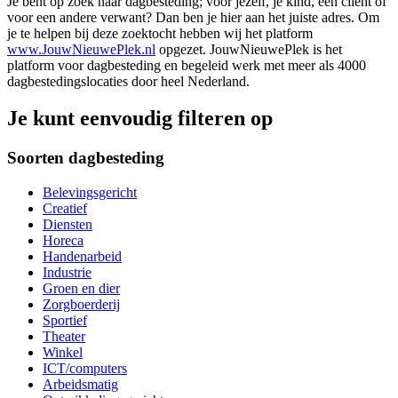
Je bent op zoek naar dagbesteding; voor jezelf, je kind, een cliënt of
voor een andere verwant? Dan ben je hier aan het juiste adres. Om
je te helpen bij deze zoektocht hebben wij het platform
www.JouwNieuwePlek.nl
opgezet. JouwNieuwePlek is het
platform voor dagbesteding en begeleid werk met meer als 4000
dagbestedingslocaties door heel Nederland.
Je kunt eenvoudig filteren op
Soorten dagbesteding
Belevingsgericht
Creatief
Diensten
Horeca
Handenarbeid
Industrie
Groen en dier
Zorgboerderij
Sportief
Theater
Winkel
ICT/computers
Arbeidsmatig