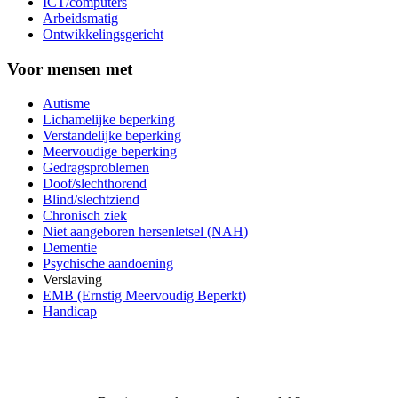
ICT/computers
Arbeidsmatig
Ontwikkelingsgericht
Voor mensen met
Autisme
Lichamelijke beperking
Verstandelijke beperking
Meervoudige beperking
Gedragsproblemen
Doof/slechthorend
Blind/slechtziend
Chronisch ziek
Niet aangeboren hersenletsel (NAH)
Dementie
Psychische aandoening
Verslaving
EMB (Ernstig Meervoudig Beperkt)
Handicap