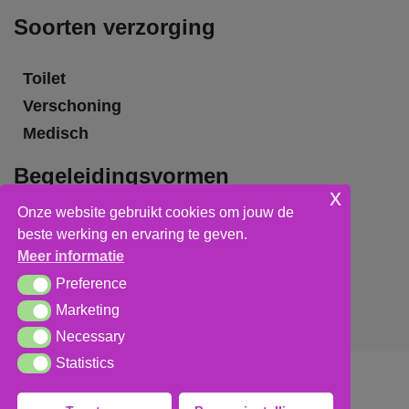
Soorten verzorging
Toilet
Verschoning
Medisch
Begeleidingsvormen
x
Onze website gebruikt cookies om jouw de
Grote groepsbegeleiding
beste werking en ervaring te geven.
Kleine groepsbegeleiding
Meer informatie
Individuele begeleiding
Preference
Preference
Marketing
Marketing
Necessary
Necessary
Statistics
Statistics
Algemene voorwaarden
,
privacy verklaring
&
cookieverklaring