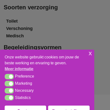
Soorten verzorging
Toilet
Verschoning
Medisch
Begeleidingsvormen
x
Onze website gebruikt cookies om jouw de
Grote groepsbegeleiding
beste werking en ervaring te geven.
Kleine groepsbegeleiding
Meer informatie
Individuele begeleiding
Preference
Preference
Marketing
Marketing
Necessary
Necessary
Statistics
Statistics
Algemene voorwaarden
,
privacy verklaring
&
cookieverklaring