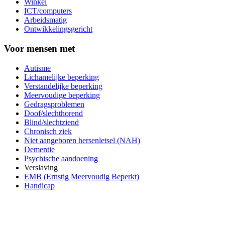
Winkel
ICT/computers
Arbeidsmatig
Ontwikkelingsgericht
Voor mensen met
Autisme
Lichamelijke beperking
Verstandelijke beperking
Meervoudige beperking
Gedragsproblemen
Doof/slechthorend
Blind/slechtziend
Chronisch ziek
Niet aangeboren hersenletsel (NAH)
Dementie
Psychische aandoening
Verslaving
EMB (Ernstig Meervoudig Beperkt)
Handicap