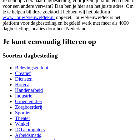
Je bent op zoek naar dagbesteding; voor jezelf, je kind, een cliënt of
voor een andere verwant? Dan ben je hier aan het juiste adres. Om
je te helpen bij deze zoektocht hebben wij het platform
www.JouwNieuwePlek.nl
opgezet. JouwNieuwePlek is het
platform voor dagbesteding en begeleid werk met meer als 4000
dagbestedingslocaties door heel Nederland.
Je kunt eenvoudig filteren op
Soorten dagbesteding
Belevingsgericht
Creatief
Diensten
Horeca
Handenarbeid
Industrie
Groen en dier
Zorgboerderij
Sportief
Theater
Winkel
ICT/computers
Arbeidsmatig