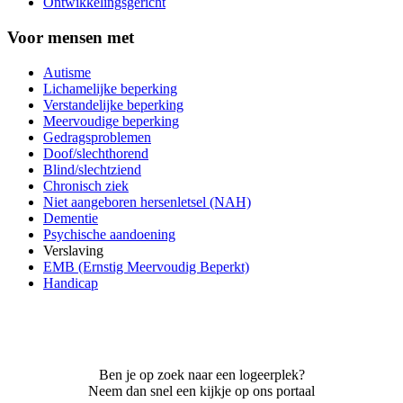
Ontwikkelingsgericht
Voor mensen met
Autisme
Lichamelijke beperking
Verstandelijke beperking
Meervoudige beperking
Gedragsproblemen
Doof/slechthorend
Blind/slechtziend
Chronisch ziek
Niet aangeboren hersenletsel (NAH)
Dementie
Psychische aandoening
Verslaving
EMB (Ernstig Meervoudig Beperkt)
Handicap
Ben je op zoek naar een logeerplek?
Neem dan snel een kijkje op ons portaal