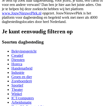
Je bent op zoek naar dagbesteding; voor jezelf, je kind, een cliënt of
voor een andere verwant? Dan ben je hier aan het juiste adres. Om
je te helpen bij deze zoektocht hebben wij het platform
www.JouwNieuwePlek.nl
opgezet. JouwNieuwePlek is het
platform voor dagbesteding en begeleid werk met meer als 4000
dagbestedingslocaties door heel Nederland.
Je kunt eenvoudig filteren op
Soorten dagbesteding
Belevingsgericht
Creatief
Diensten
Horeca
Handenarbeid
Industrie
Groen en dier
Zorgboerderij
Sportief
Theater
Winkel
ICT/computers
Arbeidsmatig