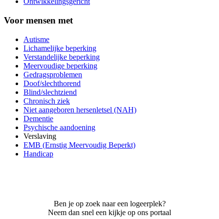
Ontwikkelingsgericht
Voor mensen met
Autisme
Lichamelijke beperking
Verstandelijke beperking
Meervoudige beperking
Gedragsproblemen
Doof/slechthorend
Blind/slechtziend
Chronisch ziek
Niet aangeboren hersenletsel (NAH)
Dementie
Psychische aandoening
Verslaving
EMB (Ernstig Meervoudig Beperkt)
Handicap
Ben je op zoek naar een logeerplek?
Neem dan snel een kijkje op ons portaal