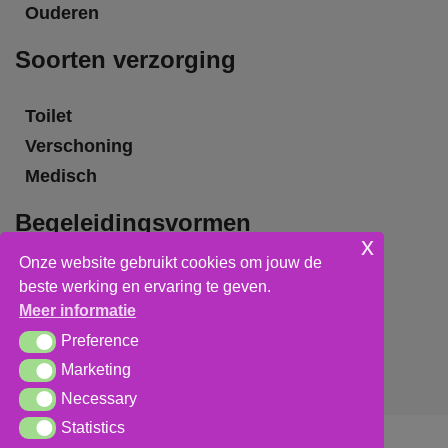
Ouderen
Soorten verzorging
Toilet
Verschoning
Medisch
Begeleidingsvormen
x
Onze website gebruikt cookies om jouw de
Grote groepsbegeleiding
beste werking en ervaring te geven.
Kleine groepsbegeleiding
Meer informatie
Individuele begeleiding
Preference
Preference
Marketing
Marketing
Necessary
Necessary
Statistics
Statistics
Algemene voorwaarden
,
privacy verklaring
&