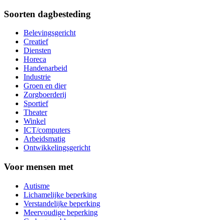
Soorten dagbesteding
Belevingsgericht
Creatief
Diensten
Horeca
Handenarbeid
Industrie
Groen en dier
Zorgboerderij
Sportief
Theater
Winkel
ICT/computers
Arbeidsmatig
Ontwikkelingsgericht
Voor mensen met
Autisme
Lichamelijke beperking
Verstandelijke beperking
Meervoudige beperking