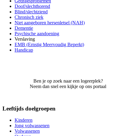
Gedragsproblemen
Doof/slechthorend
Blind/slechtziend
Chronisch ziek
Niet aangeboren hersenletsel (NAH)
Dementie
Psychische aandoening
Verslaving
EMB (Ernstig Meervoudig Beperkt)
Handicap
Ben je op zoek naar een logeerplek?
Neem dan snel een kijkje op ons portaal
Leeftijds doelgroepen
Kinderen
Jong volwassenen
Volwassenen