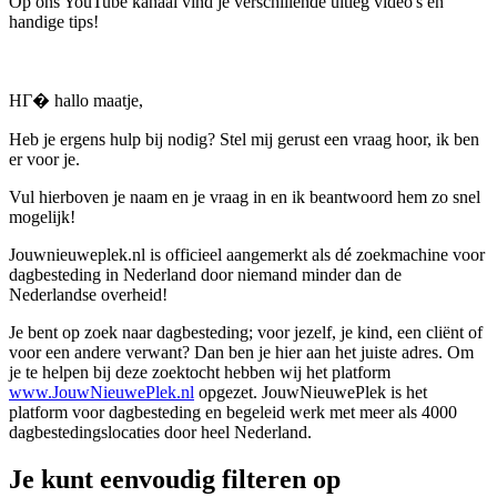
Op ons YouTube kanaal vind je verschillende uitleg video's en
handige tips!
HГ� hallo maatje,
Heb je ergens hulp bij nodig? Stel mij gerust een vraag hoor, ik ben
er voor je.
Vul hierboven je naam en je vraag in en ik beantwoord hem zo snel
mogelijk!
Jouwnieuweplek.nl is officieel aangemerkt als dé zoekmachine voor
dagbesteding in Nederland door niemand minder dan de
Nederlandse overheid!
Je bent op zoek naar dagbesteding; voor jezelf, je kind, een cliënt of
voor een andere verwant? Dan ben je hier aan het juiste adres. Om
je te helpen bij deze zoektocht hebben wij het platform
www.JouwNieuwePlek.nl
opgezet. JouwNieuwePlek is het
platform voor dagbesteding en begeleid werk met meer als 4000
dagbestedingslocaties door heel Nederland.
Je kunt eenvoudig filteren op