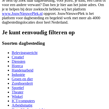
Je bent op zoek naar dagbesteding; voor jezelf, je kind, een cliënt of
voor een andere verwant? Dan ben je hier aan het juiste adres. Om
je te helpen bij deze zoektocht hebben wij het platform
www.JouwNieuwePlek.nl
opgezet. JouwNieuwePlek is het
platform voor dagbesteding en begeleid werk met meer als 4000
dagbestedingslocaties door heel Nederland.
Je kunt eenvoudig filteren op
Soorten dagbesteding
Belevingsgericht
Creatief
Diensten
Horeca
Handenarbeid
Industrie
Groen en dier
Zorgboerderij
Sportief
Theater
Winkel
ICT/computers
Arbeidsmatig