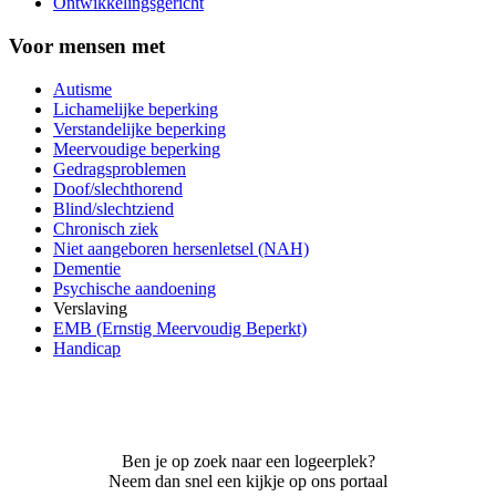
Ontwikkelingsgericht
Voor mensen met
Autisme
Lichamelijke beperking
Verstandelijke beperking
Meervoudige beperking
Gedragsproblemen
Doof/slechthorend
Blind/slechtziend
Chronisch ziek
Niet aangeboren hersenletsel (NAH)
Dementie
Psychische aandoening
Verslaving
EMB (Ernstig Meervoudig Beperkt)
Handicap
Ben je op zoek naar een logeerplek?
Neem dan snel een kijkje op ons portaal