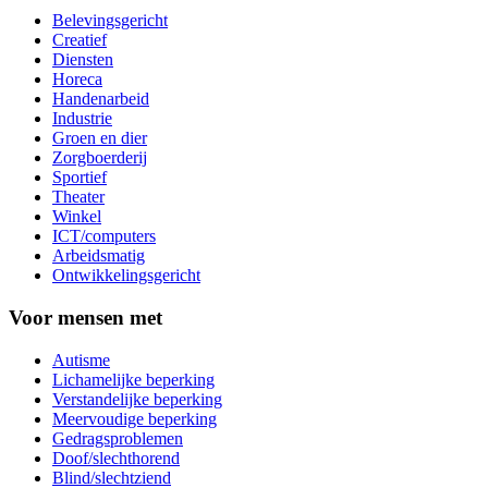
Belevingsgericht
Creatief
Diensten
Horeca
Handenarbeid
Industrie
Groen en dier
Zorgboerderij
Sportief
Theater
Winkel
ICT/computers
Arbeidsmatig
Ontwikkelingsgericht
Voor mensen met
Autisme
Lichamelijke beperking
Verstandelijke beperking
Meervoudige beperking
Gedragsproblemen
Doof/slechthorend
Blind/slechtziend